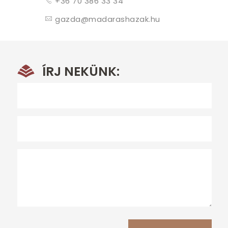
+36 70 386 33 34
KAPCSOLAT
gazda@madarashazak.hu
MEMBER
LOGIN
ÍRJ NEKÜNK: