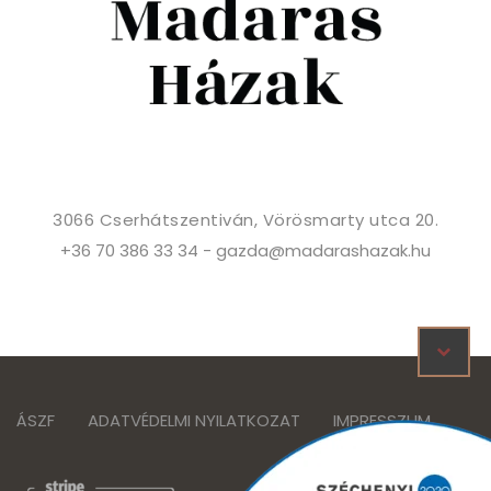
3066 Cserhátszentiván, Vörösmarty utca 20.
+36 70 386 33 34
-
gazda@madarashazak.hu
ÁSZF
ADATVÉDELMI NYILATKOZAT
IMPRESSZUM