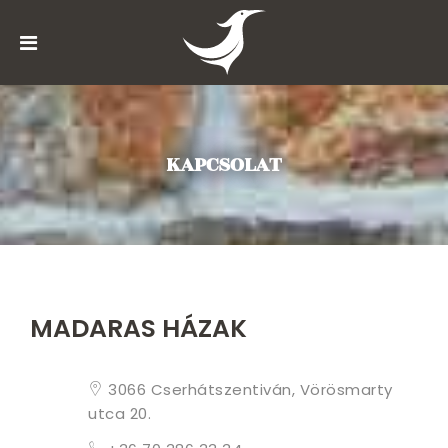
RÓLUNK
CSERHÁT
HÓLLÓKŐ
KAPCSOLAT
HÁZIKÓINK
PROGRAMOK
ÁRAK
ÉS
FIZETÉS
MADARAS HÁZAK
AJÁNDÉKUTALVÁNY
3066 Cserhátszentiván, Vörösmarty
KÉPEK
utca 20.